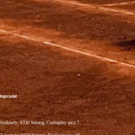
Kapcsolat
Székhely: 8330 Sümeg, Csalogány utca 7.